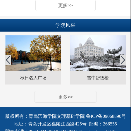
更多>>
学院风采
Previous
秋日名人广场
雪中岱德楼
更多>>
版权所有：青岛滨海学院文理基础学院 鲁ICP备09068890号
地址：青岛开发区嘉陵江西路425号 邮编：266555