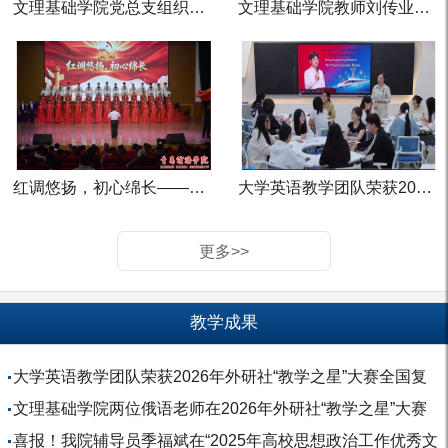
文理基础学院党总支组织师生收看庆祝中国共产党成...
文理基础学院教师刘传业参加国际民间外交研究中心...
红调悠扬，初心绵长——文理基础学院斩获第五届教...
大学英语教学团队荣获2026年外研社“教学之星”大...
更多>>
教学成果
大学英语教学团队荣获2026年外研社“教学之星”大赛全国复
赛二等奖
文理基础学院两位俄语老师在2026年外研社“教学之星”大赛
（多语种组）...
喜报！我院辅导员季福斌在“2025年高校思想政治工作优秀文